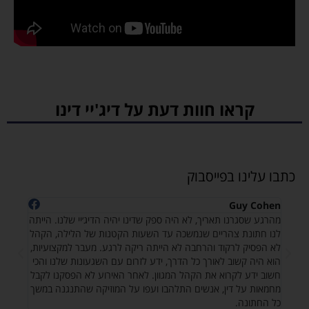
קראו חוות דעת על דיג'יי דינו
כתבו עלינו בפייסבוק
artz‎
Guy Cohen
ר מה
מהרגע שסגרנו תאריך, לא היה ספק שדינו יהיה הדיג׳יי שלנו. הייתה
הסיבה
ים
לנו חתונת צהריים שנמשכה עד השעות הקטנות של הלילה, הקהל
היה ה
וא
לא הפסיק לרקוד והרחבה לא הייתה ריקה לרגע. מעבר למקצועיות,
זמין,
הוא היה קשוב לאורך כל הדרך, ידע לזרום עם השגעונות שלנו והכי
המוזי
חשוב ידע לקרוא את הקהל המגוון. לאחר האירוע לא הפסקנו לקבל
המדהי
מחמאות על דין, אנשים התלהבו ועפו על המוזיקה שהתנגנה במשך
מהאינ
כל החתונה.
אחד מ