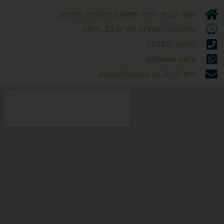
אתר הבית -
טריו שיווק פרויקטים חדשים
כתובתנו - שדרות מוריה 52, חיפה
טלפון - 2142*
צ'אט וואטסאפ
דוא"ל - amir@triooo.co.il