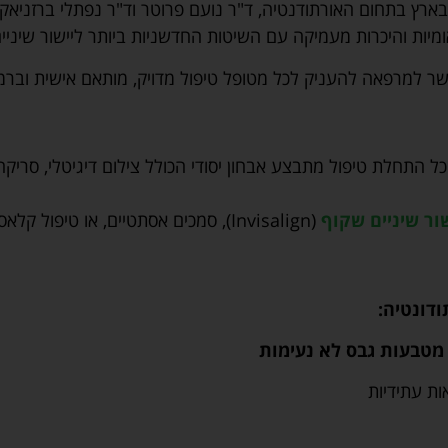
ארץ בתחום האורתודנטיה, ד"ר נועם פרוטר וד"ר נפתלי ברזניאק.
מיות והיכרות מעמיקה עם השיטות החדשניות ביותר ליישור שיניים 
פשר למרפאה להעניק לכל מטופל טיפול מדויק, מותאם אישית וברמ
י כל התחלת טיפול מתבצע אבחון יסודי הכולל צילום דיגיטלי, סרי
ור שיניים שקוף
(Invisalign), סמכים אסתטיים, או טיפול קלאסי עם גשר פנימי או חיצוני.
דונטיה:
מטבעות גבס לא נעימות
ות עתידיות