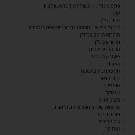
פרופיט נדל"ן – משרד תיווך בראשון לציון
אלגד
זמיר נדל"ן
ד"ר גל אבישי – מומחה בכירורגיית הפה והלסתות
היהלום הייטק בנדל"ן
תרשיש נדל"ן
הורטל פרויקטים
azoulay-style
diana
חזן פתרונות בתנועה
דרור הראל
טופ פליי
שי טקס
נקסט האוס
מרפאות שיניים מומלצות בתל אביב
פוראבר בייבי
ג.ט מחיצות
ענת קינן